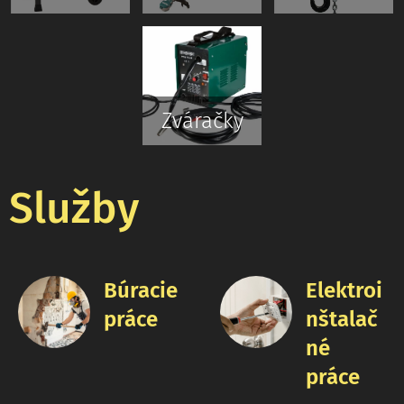
Zváračky
Služby
Búracie
Elektroi
práce
nštalač
né
práce