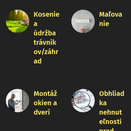
Kosenie
Maľova
a
nie
údržba
trávnik
ov/záhr
ad
Montáž
Obhliad
okien a
ka
dverí
nehnut
eľnosti
pred