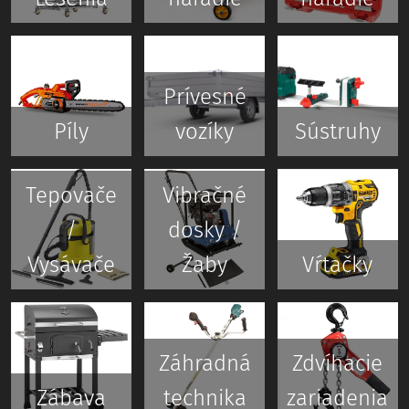
Prívesné
Píly
vozíky
Sústruhy
Tepovače
Vibračné
/
dosky /
Vysávače
Žaby
Vŕtačky
Záhradná
Zdvíhacie
Zábava
technika
zariadenia