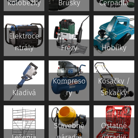
kolobežky
Brúsky
Čerpadlá
Elektroce
ntrály
Frézy
Hoblíky
Kompreso
Kosačky /
Kladivá
ry
Sekačky
Stavebné
Ostatné
Lešenia
náradie
náradie