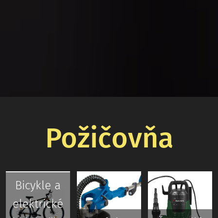
Požičovňa
Bicykle a
elektrické