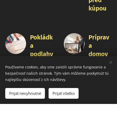
kúpou
Pokládk
Príprav
a
a
podlahy
domov
a bytov
Používame cookies, aby sme zaistili správne fungovanie a
pred
bezpečnosť našich stránok. Tým vám môžeme poskytnúť tú
predajo
najlepšiu skúsenosť z ich návštevy.
m
Prijať nevyhnutné
Prijať všetko
Servis a
Stavebn