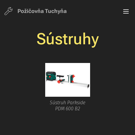
Požičovňa Tuchyň
a
Sústruhy
Sústruh Parkside
PDM 600 B2