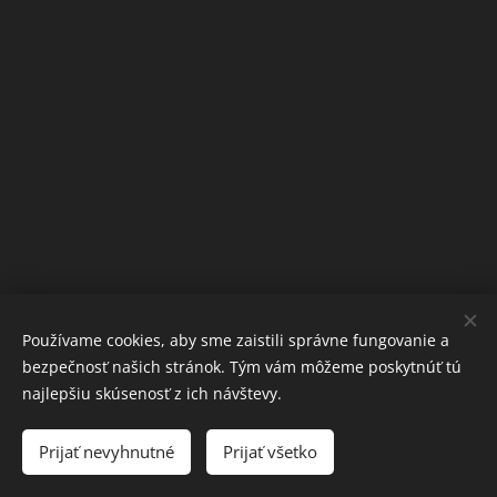
Používame cookies, aby sme zaistili správne fungovanie a
bezpečnosť našich stránok. Tým vám môžeme poskytnúť tú
najlepšiu skúsenosť z ich návštevy.
Obrázky poskytol
Pexels
Prijať nevyhnutné
Prijať všetko
Vytvorené službou
Webnode
Cookies