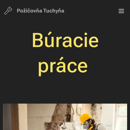
Požičovňa Tuchyň
a
Búracie
práce