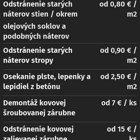
Odstránenie
starých
od 0,80 € /
náterov stien / okrem
m2
olejových soklov a
podobných náterov
Odstránenie
starých
od 0,90 € /
náterov stropy
m2
Osekanie plste, lepenky a
od 2,50 € /
lepidiel z betónu
m2
Demontáž kovovej
od 7 € / ks
šroubovanej zárubne
Odstránenie kovovej
od 15 € /
zalievanej zárubne
ks