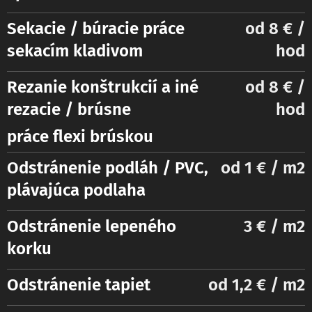
S
ekacie / búracie práce
od 8 € /
sekacím kladivom
hod
Rezanie konštrukcií a iné
od 8 € /
rezacie / brúsne
hod
práce flexi brúskou
Odstránenie podláh / PVC,
od 1 € / m2
plávajúca podlaha
Odstránenie lepeného
3 € / m2
korku
Odstránenie tapiet
od 1,2 € / m2