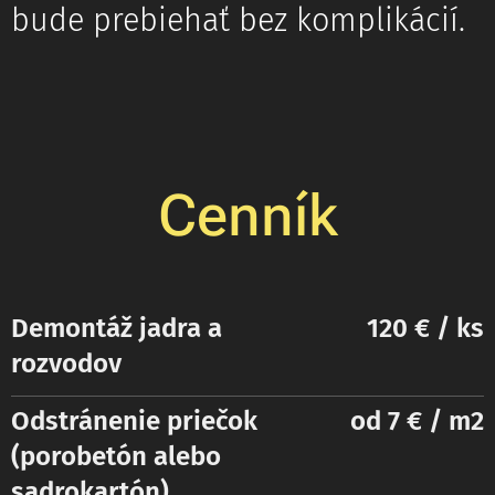
bude prebiehať bez komplikácií.
Cenník
Demontáž jadra a
120 € / ks
rozvodov
Odstránenie
priečok
od 7 € / m2
(porobetón alebo
sadrokartón)