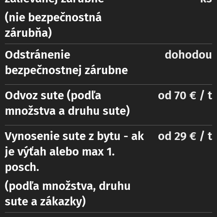
(nie bezpečnostná
zárubňa)
Odstránenie
dohodou
bezpečnostnej zárubne
Odvoz sute (podľa
od 70 € / t
množstva a druhu sute)
Vynosenie sute z bytu
- ak
od 29 € / t
je výťah alebo max 1.
posch.
(podľa množstva, druhu
sute a zákazky)