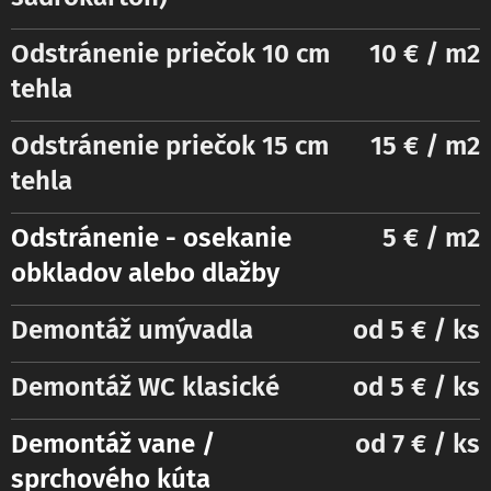
Odstránenie priečok 10 cm
10 € / m2
tehla
Odstránenie priečok 15 cm
15 € / m2
tehla
Odstránenie - osekanie
5 € / m2
obkladov alebo dlažby
Demontáž umývadla
od 5 € / ks
Demontáž WC klasické
od 5 € / ks
Demontáž vane /
od 7 € / ks
sprchového kúta