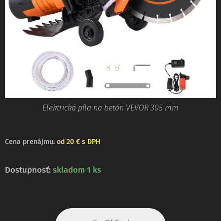
Elektrická píla na betón VEVOR 305 mm
Cena
prenájmu:
od 20 € s DPH
Dostupnosť:
skladom 1 ks