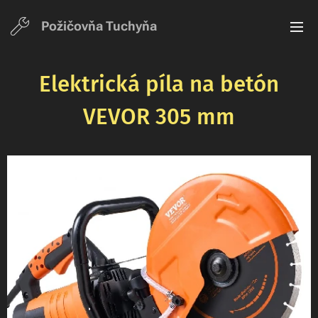
Požičovňa Tuchyň
a
Elektrická píla na betón
VEVOR 305 mm