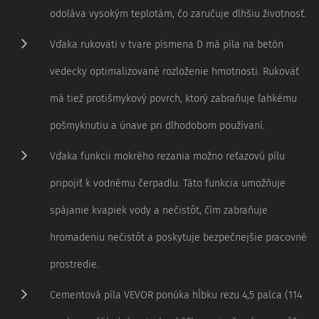
odoláva vysokým teplotám, čo zaručuje dlhšiu životnosť.
Vďaka rukoväti v tvare písmena D má píla na betón
vedecky optimalizované rozloženie hmotnosti. Rukoväť
má tiež protišmykový povrch, ktorý zabraňuje ľahkému
pošmyknutiu a únave pri dlhodobom používaní.
Vďaka funkcii mokrého rezania možno reťazovú pílu
pripojiť k vodnému čerpadlu. Táto funkcia umožňuje
spájanie kvapiek vody a nečistôt, čím zabraňuje
hromadeniu nečistôt a poskytuje bezpečnejšie pracovné
prostredie.
Cementová píla VEVOR ponúka hĺbku rezu 4,5 palca (114