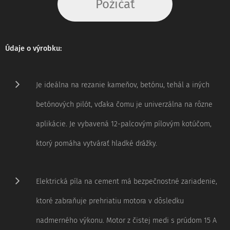
Požičať
Údaje o výrobku:
Je ideálna na rezanie kameňov, betónu, tehál a iných
betónových pilót, vďaka čomu je univerzálna na rôzne
aplikácie. Je vybavená 12-palcovým pílovým kotúčom,
ktorý pomáha vytvárať hladké drážky.
Elektrická píla na cement má bezpečnostné zariadenie,
ktoré zabraňuje prehriatiu motora v dôsledku
nadmerného výkonu. Motor z čistej medi s prúdom 15 A