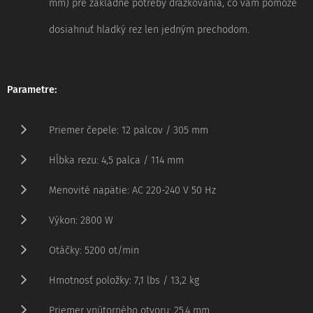
mm) pre základné potreby drážkovania, čo vám pomôže
dosiahnuť hladký rez len jedným prechodom.
Parametre:
Priemer čepele: 12 palcov / 305 mm
Hĺbka rezu: 4,5 palca / 114 mm
Menovité napätie: AC 220-240 V 50 Hz
Výkon: 2800 W
Otáčky: 5200 ot/min
Hmotnosť položky: 7,1 lbs / 13,2 kg
Priemer vnútorného otvoru: 25,4 mm