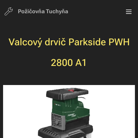
Požičovňa Tuchyň
a
Valcový drvič Parkside PWH
2800 A1