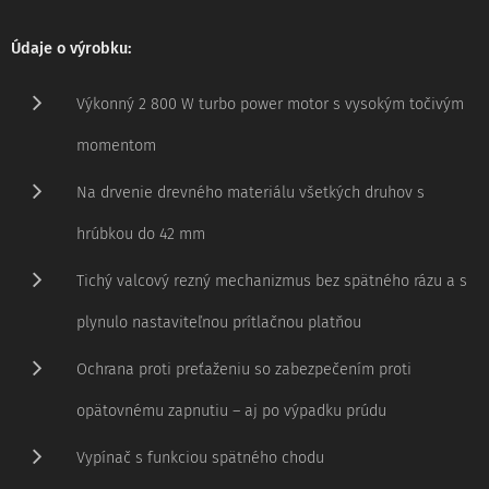
Údaje o výrobku:
Výkonný 2 800 W turbo power motor s vysokým točivým
momentom
Na drvenie drevného materiálu všetkých druhov s
hrúbkou do 42 mm
Tichý valcový rezný mechanizmus bez spätného rázu a s
plynulo nastaviteľnou prítlačnou platňou
Ochrana proti preťaženiu so zabezpečením proti
opätovnému zapnutiu – aj po výpadku prúdu
Vypínač s funkciou spätného chodu