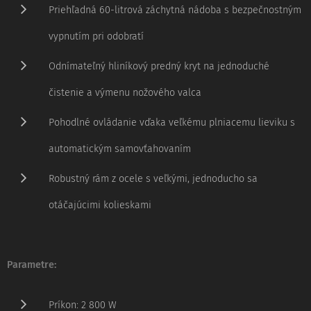
Priehľadná 60-litrová záchytná nádoba s bezpečnostným
vypnutím pri odobratí
Odnímateľný hliníkový predný kryt na jednoduché
čistenie a výmenu nožového valca
Pohodlné ovládanie vďaka veľkému plniacemu lieviku s
automatickým samovťahovaním
Robustný rám z ocele s veľkými, jednoducho sa
otáčajúcimi kolieskami
Parametre:
Príkon: 2 800 W