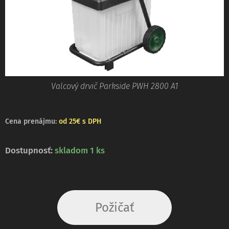
Valcový drvič Parkside PWH 2800 A1
Cena
prenájmu:
od 25€ s DPH
Dostupnosť:
skladom 1 ks
Požičať